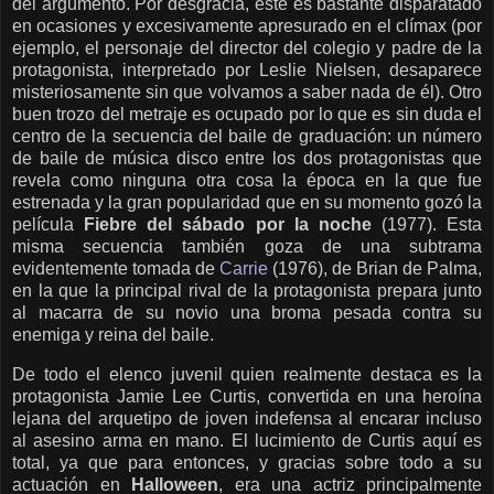
del argumento. Por desgracia, este es bastante disparatado
en ocasiones y excesivamente apresurado en el clímax (por
ejemplo, el personaje del director del colegio y padre de la
protagonista, interpretado por Leslie Nielsen, desaparece
misteriosamente sin que volvamos a saber nada de él). Otro
buen trozo del metraje es ocupado por lo que es sin duda el
centro de la secuencia del baile de graduación: un número
de baile de música disco entre los dos protagonistas que
revela como ninguna otra cosa la época en la que fue
estrenada y la gran popularidad que en su momento gozó la
película
Fiebre del sábado por la noche
(1977). Esta
misma secuencia también goza de una subtrama
evidentemente tomada de
Carrie
(1976), de Brian de Palma,
en la que la principal rival de la protagonista prepara junto
al macarra de su novio una broma pesada contra su
enemiga y reina del baile.
De todo el elenco juvenil quien realmente destaca es la
protagonista Jamie Lee Curtis, convertida en una heroína
lejana del arquetipo de joven indefensa al encarar incluso
al asesino arma en mano. El lucimiento de Curtis aquí es
total, ya que para entonces, y gracias sobre todo a su
actuación en
Halloween
, era una actriz principalmente