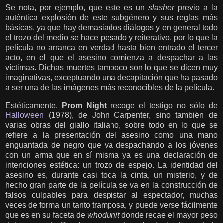
Se nota, por ejemplo, que este es un
slasher
previo a la
auténtica explosión de este subgénero y sus reglas más
básicas, ya que hay demasiados diálogos y en general todo
el trozo del medio se hace pesado y reiterativo, por lo que la
película no arranca en verdad hasta bien entrado el tercer
acto, en el que el asesino comienza a despachar a las
víctimas. Dichas muertes tampoco son lo que se dicen muy
imaginativas, exceptuando una decapitación que ha pasado
a ser una de las imágenes más reconocibles de la película.
Estéticamente,
Prom Night
recoge el testigo no sólo de
Halloween
(1978), de John Carpenter, sino también de
varias obras del giallo italiano, sobre todo en lo que se
refiere a la presentación del asesino como una mano
enguantada de negro que va despachando a los jóvenes
con un arma que en sí misma ya es una declaración de
intenciones estética: un trozo de espejo. La identidad del
asesino es, durante casi toda la cinta, un misterio, y de
hecho gran parte de la película se va en la construcción de
falsos culpables para despistar al espectador, muchas
veces de forma un tanto tramposa, y puede verse fácilmente
que es en su faceta de
whodunit
donde recae el mayor peso