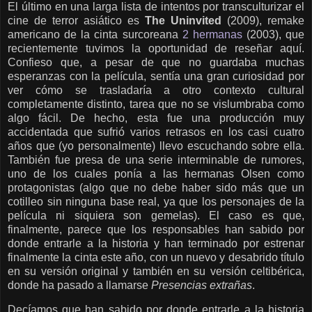
El último en una larga lista de intentos por transculturizar el
cine de terror asiático es
The Uninvited
(2009), remake
americano de la cinta surcoreana
2 hermanas
(2003), que
recientemente tuvimos la oportunidad de reseñar aquí.
Confieso que, a pesar de que no guardaba muchas
esperanzas con la película, sentía una gran curiosidad por
ver cómo se trasladaría a otro contexto cultural
completamente distinto, tarea que no se vislumbraba como
algo fácil. De hecho, esta fue una producción muy
accidentada que sufrió varios retrasos en los casi cuatro
años que (yo personalmente) llevo escuchando sobre ella.
También fue presa de una serie interminable de rumores,
uno de los cuales ponía a las hermanas Olsen como
protagonistas (algo que no debe haber sido más que un
cotilleo sin ninguna base real, ya que los personajes de la
película ni siquiera son gemelas). El caso es que,
finalmente, parece que los responsables han sabido por
donde entrarle a la historia y han terminado por estrenar
finalmente la cinta este año, con un nuevo y desabrido título
en su versión original y también en su versión celtibérica,
donde ha pasado a llamarse
Presencias extrañas
.
Decíamos que han sabido por donde entrarle a la historia