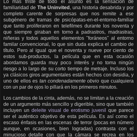
Lo más triste de todo el asunto es la sensación de
familiaridad de
The Uninvited
, una historia desabrida y por
completo carente de sorpresas que nos remite a ese
subgénero de tramas de psicópatas-en-el-entorno-familiar
que tanto proliferaron en telefilmes durante los noventa y
que siempre giraban en torno a padrastros, madrastras,
niñeras y todos aquellos elementos "foráneos" al entorno
familar convencional, lo que sin duda explica el cambio de
título. Pero al igual que el noventa y nueve por ciento de
estos sub-productos, la película que en esta ocasión
abordamos guarda muy poco interés y no toma ningún
riesgo a lo largo de su corto tiempo de metraje. Incluso los
ya clásicos giros argumentales están hechos con desidia, y
uno de ellos es
tan condenadamente obvio
que cualquiera
con un par de ojos lo pillará en los primeros minutos.
Los cambios de la cinta, además, no se limitan a la creación
de un argumento más sencillo y digerible, sino que también
incluyen un
deleite visual de erotismo juvenil
que parece
ser el auténtico objetivo de esta película. Es así como el
escaso énfasis en las escenas de terror (pocas en número
aunque, en ocasiones, bien logradas) contrasta con el
minucioso detalle con que la cámara se recrea en los