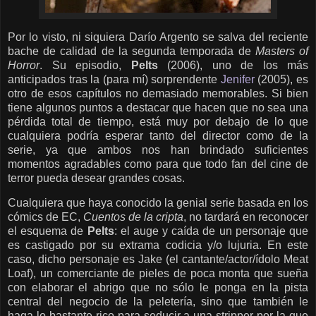
Por lo visto, ni siquiera Darío Argento se salva del reciente
bache de calidad de la segunda temporada de
Masters of
Horror
. Su episodio,
Pelts
(2006), uno de los más
anticipados tras la (para mí) sorprendente
Jenifer
(2005), es
otro de esos capítulos no demasiado memorables. Si bien
tiene algunos puntos a destacar que hacen que no sea una
pérdida total de tiempo, está muy por debajo de lo que
cualquiera podría esperar tanto del director como de la
serie, ya que ambos nos han brindado suficientes
momentos agradables como para que todo fan del cine de
terror pueda desear grandes cosas.
Cualquiera que haya conocido la genial serie basada en los
cómics de EC,
Cuentos de la cripta
, no tardará en reconocer
el esquema de
Pelts
: el auge y caída de un personaje que
es castigado por su extrama codicia y/o lujuria. En este
caso, dicho personaje es Jake (el cantante/actor/ídolo Meat
Loaf), un comerciante de pieles de poca monta que sueña
con elaborar el abrigo que no sólo le ponga en la pista
central del negocio de la peletería, sino que también le
haga lo bastante rico para seducir a una stripper por la que